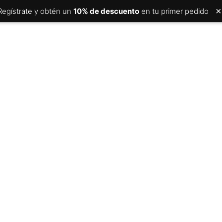
×
Regístrate y obtén un
10% de descuento
en tu primer pedido