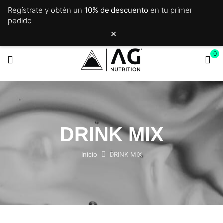
Regístrate y obtén un
10% de descuento
en tu primer
pedido
×
0
DRINK MIX
Inicio
DRINK MIX