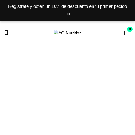
Regístrate y obtén un
10% de descuento
en tu primer pedido
×
0
CAFEÍNA
Inicio
Productos etiquetados “cafeína”