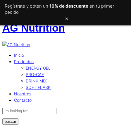
Regístrate y obtén un
10% de descuento
en tu primer
pedido
×
AG Nutrition
Inicio
Productos
ENERGY GEL
PRO-CAF
DRINK MIX
SOFT FLASK
Nosotros
Contacto
buscar