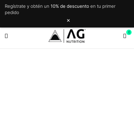
Regístrate y obtén un
10% de descuento
en tu primer
pedido
×
0
ETIQUETA:
SPORT
Inicio