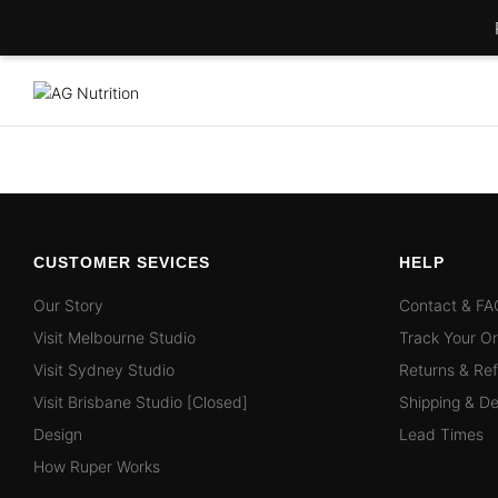
CUSTOMER SEVICES
HELP
Our Story
Contact & FA
Visit Melbourne Studio
Track Your O
Visit Sydney Studio
Returns & Re
Visit Brisbane Studio [Closed]
Shipping & De
Design
Lead Times
How Ruper Works