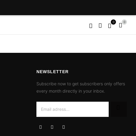
0
0
NEWSLETTER
Subscribe now to get subscribers only offers
every month directly in your inbox.