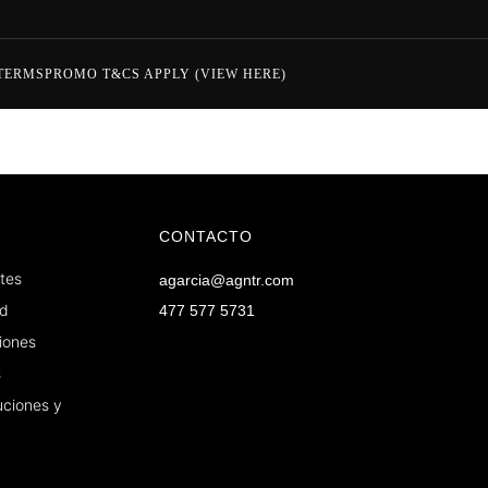
TERMS
PROMO T&CS APPLY (VIEW HERE)
CONTACTO
tes
agarcia@agntr.com
ad
477 577 5731
iones
s
uciones y