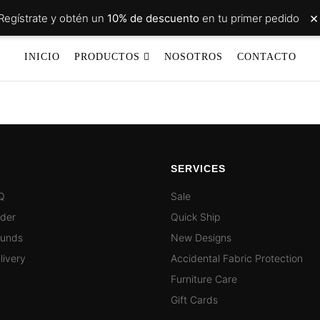
×
Regístrate y obtén un
10% de descuento
en tu primer pedido
INICIO
PRODUCTOS
NOSOTROS
CONTACTO
SERVICES
Q
Sale
rder
Quick Ship
funds
New Designs
livery
Accidental Fabric Protection
Furniture Care
Gift Cards