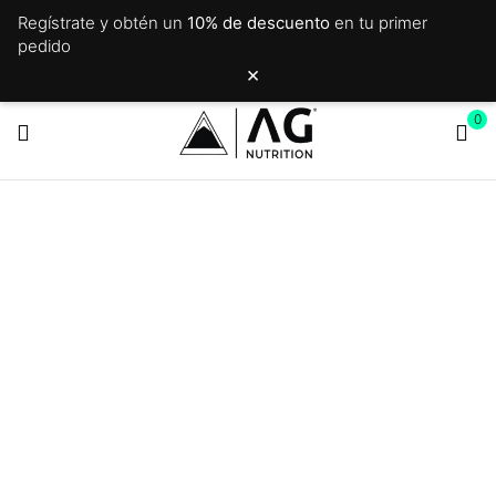
Regístrate y obtén un
10% de descuento
en tu primer
pedido
×
0
SHORTS
Inicio
Shorts