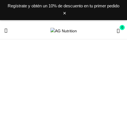
Regístrate y obtén un
10% de descuento
en tu primer pedido
×
0
CAFEÍNA
Inicio
Productos etiquetados “cafeína”