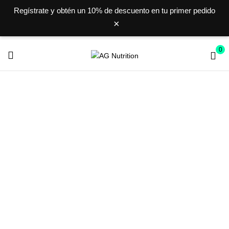
Regístrate y obtén un
10% de descuento
en tu primer pedido
×
0
PRO-CAF
Inicio
ENERGY GEL
PRO-CAF