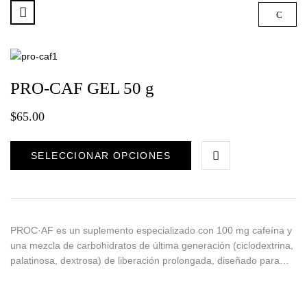
PRO-CAF GEL 50 g
$
65.00
SELECCIONAR OPCIONES
PROC·AF es un suplemento especializado con 100 mg cafeína y
una mezcla de carbohidratos de última generación (ciclodextrina,
palatinosa, dextrosa) de liberación prolongada, diseñado para…