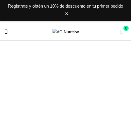
Regístrate y obtén un
10% de descuento
en tu primer pedido
×
0
PRO-CAF
Inicio
ENERGY GEL
PRO-CAF