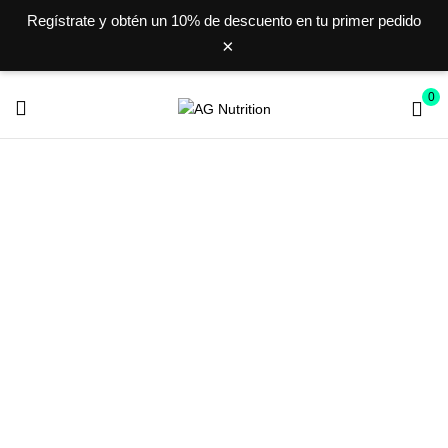
Regístrate y obtén un
10% de descuento
en tu primer pedido
×
0
DRINK MIX
Inicio
DRINK MIX